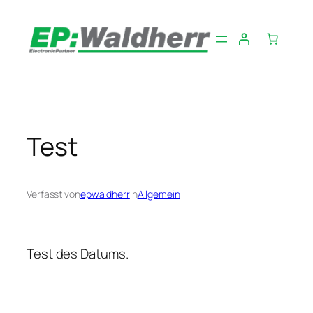
Zum
Inhalt
springen
Test
Verfasst von
epwaldherr
in
Allgemein
Test des Datums.